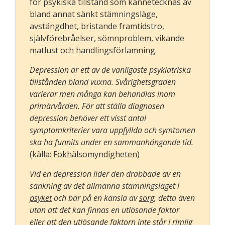
för psykiska tillstånd som kännetecknas av
bland annat sänkt stämningsläge,
avstängdhet, bristande framtidstro,
självförebråelser, sömnproblem, vikande
matlust och handlingsförlamning.
Depression är ett av de vanligaste psykiatriska
tillstånden bland vuxna. Svårighetsgraden
varierar men många kan behandlas inom
primärvården. För att ställa diagnosen
depression behöver ett visst antal
symptomkriterier vara uppfyllda och symtomen
ska ha funnits under en sammanhängande tid.
(källa:
Fokhälsomyndigheten
)
Vid en depression lider den drabbade av en
sänkning av det allmänna stämningsläget i
psyket
och bär på en känsla av
sorg
, detta även
utan att det kan finnas en utlösande faktor
eller att den utlösande faktorn inte står i rimlig